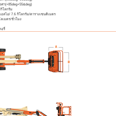
งศา(+85deg+55&deg)
 กิโลกรัม
ีเอสไอ/ 7.6 กิโลกรัม/ตารางเซนติเมตร
ิโลเมตร/ชั่วโมง
อรี่