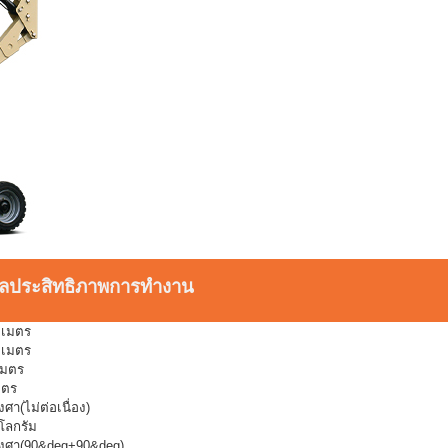
ูลประสิทธิภาพการทำงาน
 เมตร
 เมตร
เมตร
มตร
ศา(ไม่ต่อเนื่อง)
ิโลกรัม
งศา(90&deg+90&deg)