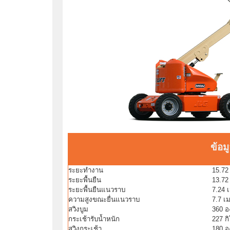
ข้อม
ระยะทำงาน
15.72
ระยะพื้นยืน
13.72
ระยะพื้นยืนแนวราบ
7.24 
ความสูงขณะยื่นแนวราบ
7.7 เ
สวิงบูม
360 อง
กระเช้ารับน้ำหนัก
227 ก
สวิงกระเช้า
180 อ