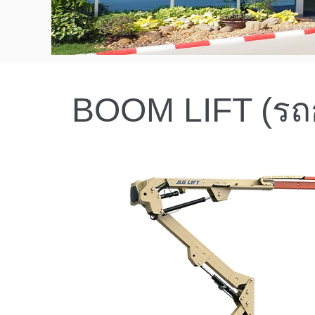
BOOM LIFT (รถก
1
2
3
4
5
1
2
3
4
5
1
2
3
4
5
1
2
3
4
5