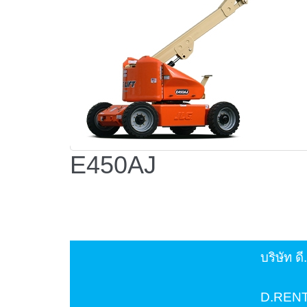
1
2
3
4
5
1
2
3
4
5
E450AJ
บริษัท ดี
D.RENT