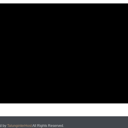
d by
TalunginterHost
All Rights Reserved.