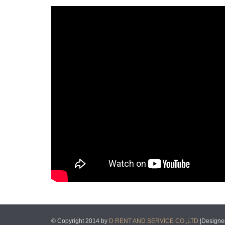
© Copyright 2014 by
D RENT AND SERVICE CO.,LTD
|Designe