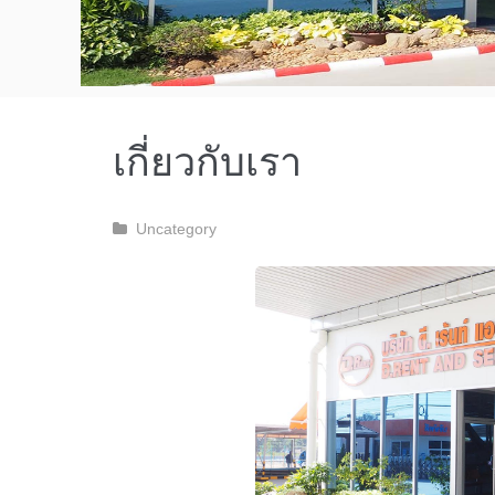
เกี่ยวกับเรา
Uncategory
1
2
3
4
5
1
2
3
4
5
1
2
3
4
5
1
2
3
4
5